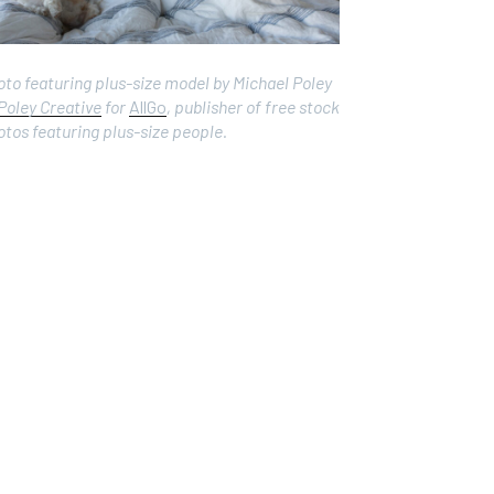
oto featuring plus-size model by Michael Poley
Poley Creative
for
AllGo
, publisher of free stock
tos featuring plus-size people.