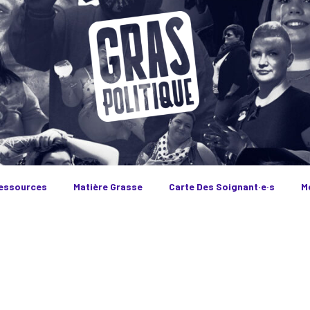
essources
Matière Grasse
Carte Des Soignant·e·s
M