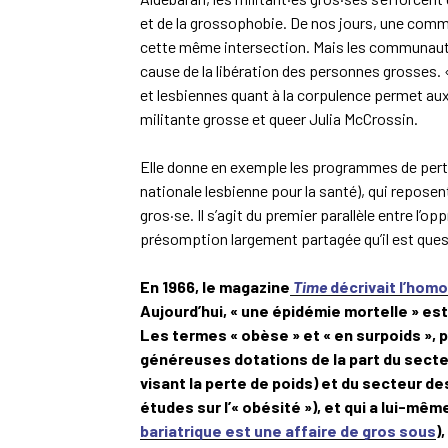
et de la grossophobie. De nos jours, une com
cette même intersection. Mais les communauté
cause de la libération des personnes grosses. « 
et lesbiennes quant à la corpulence permet au
militante grosse et queer Julia McCrossin.
Elle donne en exemple les programmes de perte
nationale lesbienne pour la santé), qui reposent
gros·se. Il s’agit du premier parallèle entre l’
présomption largement partagée qu’il est ques
En 1966, le magazine
Time
décrivait l’hom
Aujourd’hui, « une épidémie mortelle » est 
Les termes « obèse » et « en surpoids », p
généreuses dotations de la part du sect
visant la perte de poids) et du secteur d
études sur l’« obésité »), et qui a lui-mêm
bariatrique est une affaire de gros sous
)