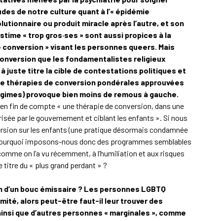
des de notre culture quant à l’« épidémie
lutionnaire ou produit miracle après l’autre, et son
estime « trop gros·ses » sont aussi propices à la
de conversion » visant les personnes queers. Mais
onversion que les fondamentalistes religieux
 juste titre la cible de contestations politiques et
on de thérapies de conversion pondérales approuvées
 régimes) provoque bien moins de remous à gauche.
 en fin de compte « une thérapie de conversion, dans une
sée par le gouvernement et ciblant les enfants ». Si nous
version sur les enfants (une pratique désormais condamnée
), pourquoi imposons-nous donc des programmes semblables
omme on l’a vu récemment, à l’humiliation et aux risques
 titre du « plus grand perdant » ?
in d’un bouc émissaire ? Les personnes LGBTQ
ité, alors peut-être faut-il leur trouver des
insi que d’autres personnes « marginales », comme