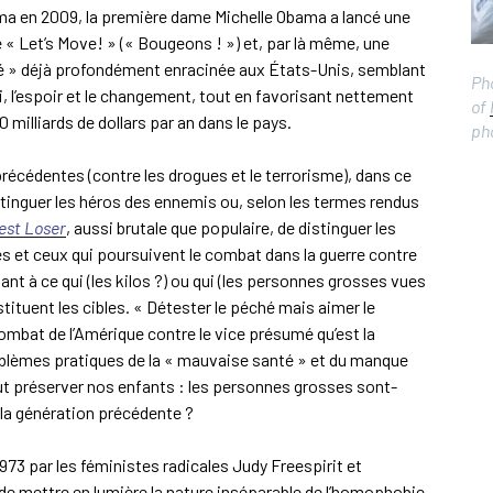
ma en 2009, la première dame Michelle Obama a lancé une
« Let’s Move! » (« Bougeons ! ») et, par là même, une
ité » déjà profondément enracinée aux États-Unis, semblant
Ph
, l’espoir et le changement, tout en favorisant nettement
of
 milliards de dollars par an dans le pays.
pho
cédentes (contre les drogues et le terrorisme), dans ce
distinguer les héros des ennemis ou, selon les termes rendus
est Loser
, aussi brutale que populaire, de distinguer les
s et ceux qui poursuivent le combat dans la guerre contre
ant à ce qui (les kilos ?) ou qui (les personnes grosses vues
nstituent les cibles. « Détester le péché mais aimer le
 combat de l’Amérique contre le vice présumé qu’est la
blèmes pratiques de la « mauvaise santé » et du manque
faut préserver nos enfants : les personnes grosses sont-
 la génération précédente ?
973 par les féministes radicales Judy Freespirit et
 de mettre en lumière la nature inséparable de l’homophobie