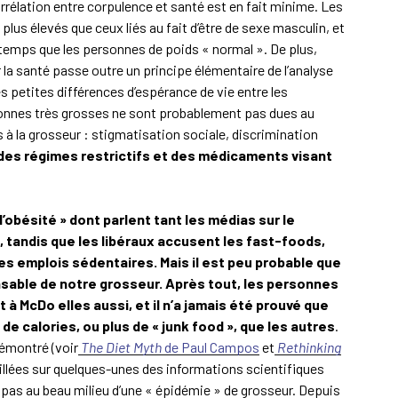
rrélation entre corpulence et santé est en fait minime. Les
 plus élevés que ceux liés au fait d’être de sexe masculin, et
gtemps que les personnes de poids « normal ». De plus,
r la santé passe outre un principe élémentaire de l’analyse
es petites différences d’espérance de vie entre les
onnes très grosses ne sont probablement pas dues au
 à la grosseur : stigmatisation sociale, discrimination
des régimes restrictifs et des médicaments visant
obésité » dont parlent tant les médias sur le
 tandis que les libéraux accusent les fast-foods,
les emplois sédentaires. Mais il est peu probable que
onsable de notre grosseur. Après tout, les personnes
à McDo elles aussi, et il n’a jamais été prouvé que
 calories, ou plus de « junk food », que les autres
.
démontré (voir
The Diet Myth
de Paul Campos
et
Rethinking
illées sur quelques-unes des informations scientifiques
pas au beau milieu d’une « épidémie » de grosseur. Depuis