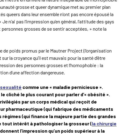
munauté grosse et queer dynamique met au premier plan
s queers dans leur ensemble n’ont pas encore épousé la
Je n’ai pas l’impression qu’en général, l’attitude des gays
x personnes grosses de se sentir acceptées, » note la
 de poids promus par le Mautner Project (l’organisation
 sur la croyance qu’il est mauvais pour la santé d’être
oppression des personnes grosses et l’homophobie : la
tion d’une affection dangereuse.
osexualité
comme une « maladie pernicieuse ».
le cliché le plus courant pour parler d’« obésité ».
rivilégiés par un corps médical qui reçoit de
eur pharmaceutique (qui fabrique des médicaments
es régimes (qui finance la majeure partie des grandes
e tout intérêt à pathologiser la grosseur (
la chirurgie
, donnent l’impression qu’un poids supérieur à la