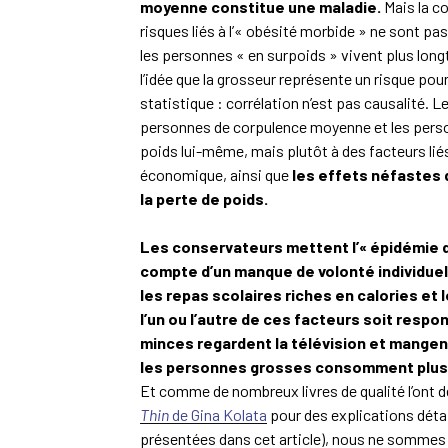
moyenne constitue une maladie.
Mais la co
risques liés à l’« obésité morbide » ne sont pas
les personnes « en surpoids » vivent plus lon
l’idée que la grosseur représente un risque pou
statistique : corrélation n’est pas causalité. L
personnes de corpulence moyenne et les pers
poids lui-même, mais plutôt à des facteurs liés
économique, ainsi que
les effets néfastes 
la perte de poids.
Les conservateurs mettent l’« épidémie d’
compte d’un manque de volonté individuel,
les repas scolaires riches en calories et 
l’un ou l’autre de ces facteurs soit resp
minces regardent la télévision et mangent 
les personnes grosses consomment plus de
Et comme de nombreux livres de qualité l’ont 
Thin
de Gina Kolata
pour des explications déta
présentées dans cet article), nous ne sommes 