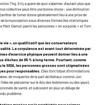
iron 7 kg. Il n’y a guère de quoi s’alarmer, d’autant plus que
ce collective peut être une bonne chose : une diminution
 (arrêter de fumer donne généralement lieu à une prise de
 de la musculation sous diverses formes (les statistiques
lasse Matt Damon parmi les personnes « en surpoids » et Tom
e vie », un qualificatif que les conservateurs
ualité. La corpulence est avant tout déterminée par
mmes d’exercice physique peuvent donner lieu à une
taux d’échec de 95 % à long terme. Pourtant, comme
ou le SIDA, les personnes grosses sont stigmatisées
nues pour responsables.
Elles font l’objet d’intimidations
bee, de moqueries de la part de libéraux comme Jon
l’idée de plaisanter sur le dos des lesbiennes ou des gays),
sionnels de santé, et subissent en plus un déluge de
tendu problème.
tatives menées par la psychiatrie pour soigner