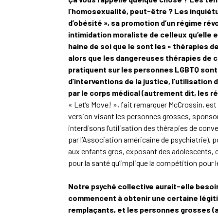
l’homosexualité, peut-être ? Les inquiétu
d’obésité », sa promotion d’un régime révo
intimidation moraliste de celleux qu’elle 
haine de soi que le sont les « thérapies 
alors que les dangereuses thérapies de c
pratiquent sur les personnes LGBTQ sont à
d’interventions de la justice, l’utilisati
par le corps médical (autrement dit, les
« Let’s Move! », fait remarquer McCrossin, est
version visant les personnes grosses, sponsori
interdisons l’utilisation des thérapies de con
par l’Association américaine de psychiatrie
aux enfants gros, exposant des adolescents, c
pour la santé qu’implique la compétition pour le
Notre psyché collective aurait-elle beso
commencent à obtenir une certaine légitim
remplaçants, et les personnes grosses (a