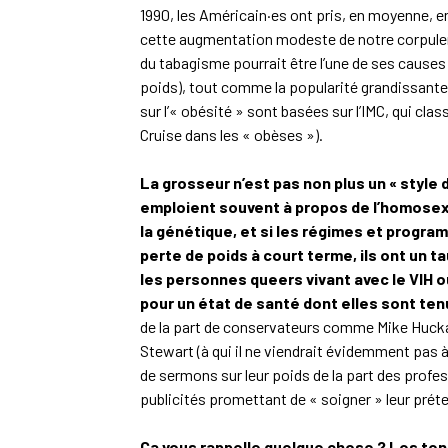
1990, les Américain·es ont pris, en moyenne, env
cette augmentation modeste de notre corpulen
du tabagisme pourrait être l’une de ses causes
poids), tout comme la popularité grandissante
sur l’« obésité » sont basées sur l’IMC, qui c
Cruise dans les « obèses »).
La grosseur n’est pas non plus un « style d
emploient souvent à propos de l’homosex
la génétique, et si les régimes et progra
perte de poids à court terme, ils ont un 
les personnes queers vivant avec le VIH 
pour un état de santé dont elles sont te
de la part de conservateurs comme Mike Hucka
Stewart (à qui il ne viendrait évidemment pas à 
de sermons sur leur poids de la part des profes
publicités promettant de « soigner » leur pré
Ça vous rappelle quelque chose ? Les ten