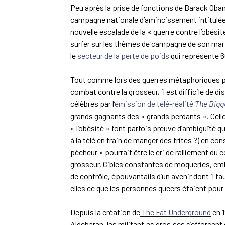
Peu après la prise de fonctions de Barack Oba
campagne nationale d’amincissement intitulée 
nouvelle escalade de la « guerre contre l’obés
surfer sur les thèmes de campagne de son mari
le
secteur de la perte de poids
qui représente 60
Tout comme lors des guerres métaphoriques pré
combat contre la grosseur, il est difficile de 
célèbres par l’
émission de télé-réalité
The Bigg
grands gagnants des « grands perdants ». Celle
« l’obésité » font parfois preuve d’ambiguïté qu
à la télé en train de manger des frites ?) en co
pécheur » pourrait être le cri de ralliement du
grosseur. Cibles constantes de moqueries, em
de contrôle, épouvantails d’un avenir dont il 
elles ce que les personnes queers étaient pour
Depuis la création de
The Fat Underground
en 1
Aldebaran, les militant·es gros·ses s’efforcent