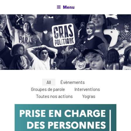
Aller
Menu
au
contenu
principal
All
Évènements
Groupes de parole
Interventions
Toutes nos actions
Yogras