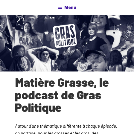
Aller
Menu
au
contenu
principal
Matière Grasse, le
podcast de Gras
Politique
Autour d’une thématique différente à chaque épisode,
on partage, nous les grosses et les gros, des