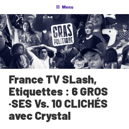
Aller
Menu
au
contenu
principal
France TV SLash,
Etiquettes : 6 GROS
·SES Vs. 10 CLICHÉS
avec Crystal