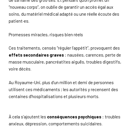
de sa haine des gros·ses. Et pendant qu’on promet un
“nouveau corps”, on oublie de garantir un accès égal aux
soins, du matériel médical adapté ou une réelle écoute des
patient·es.
Promesses miracles, risques bien réels
Ces traitements, censés “réguler l’appétit”, provoquent des
effets secondaires graves
: nausées, carences, perte de
masse musculaire, pancréatites aiguës, troubles digestifs,
voire décès.
Au Royaume-Uni, plus d’un million et demi de personnes
utilisent ces médicaments ; les autorités y recensent des
centaines d’hospitalisations et plusieurs morts.
À cela s’ajoutent les
conséquences psychiques
: troubles
anxieux, dépression, comportements suicidaires.