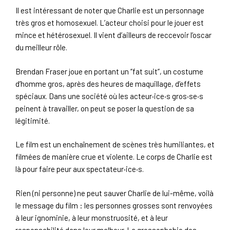
Il est intéressant de noter que Charlie est un personnage
très gros et homosexuel. L’acteur choisi pour le jouer est
mince et hétérosexuel. Il vient d’ailleurs de reccevoir l’oscar
du meilleur rôle.
Brendan Fraser joue en portant un “fat suit”, un costume
d’homme gros, après des heures de maquillage, d’effets
spéciaux. Dans une société où les acteur‧ice‧s gros‧se‧s
peinent à travailler, on peut se poser la question de sa
légitimité.
Le film est un enchaînement de scènes très humiliantes, et
filmées de manière crue et violente. Le corps de Charlie est
là pour faire peur aux spectateur‧ice‧s.
Rien (ni personne) ne peut sauver Charlie de lui-même, voilà
le message du film : les personnes grosses sont renvoyées
à leur ignominie, à leur monstruosité, et à leur
responsabilité dans leur malheur. La grossophobie des