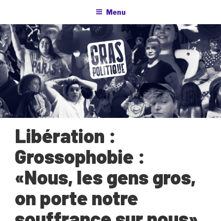
Aller
Menu
au
contenu
principal
Libération :
Grossophobie :
«Nous, les gens gros,
on porte notre
souffrance sur nous»