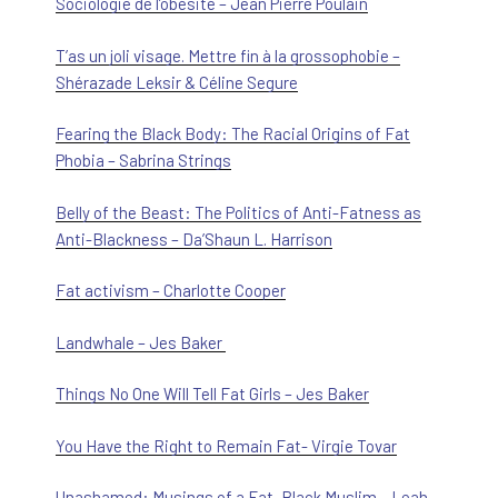
Sociologie de l’obésité – Jean Pierre Poulain
T’as un joli visage. Mettre fin à la grossophobie –
Shérazade Leksir & Céline Segure
Fearing the Black Body: The Racial Origins of Fat
Phobia – Sabrina Strings
Belly of the Beast: The Politics of Anti-Fatness as
Anti-Blackness – Da’Shaun L. Harrison
Fat activism – Charlotte Cooper
Landwhale – Jes Baker
Things No One Will Tell Fat Girls – Jes Baker
You Have the Right to Remain Fat- Virgie Tovar
Unashamed: Musings of a Fat, Black Muslim – Leah