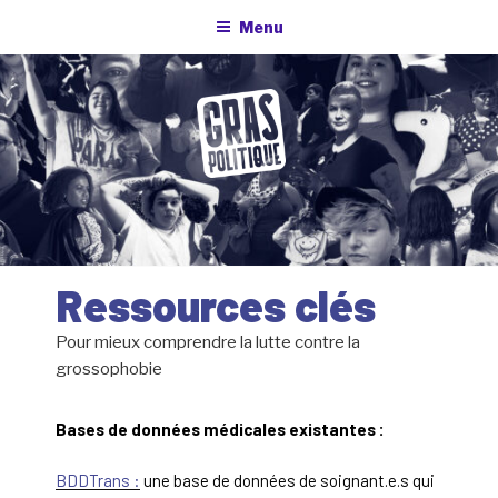
Aller
Menu
au
contenu
principal
Ressources clés
Pour mieux comprendre la lutte contre la
grossophobie
Bases de données médicales existantes :
BDDTrans :
une base de données de soignant.e.s qui