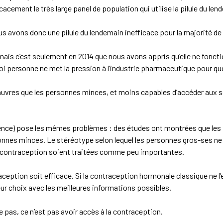
cacement le très large panel de population qui utilise la pilule du len
avons donc une pilule du lendemain inefficace pour la majorité de l
mais c’est seulement en 2014 que nous avons appris qu’elle ne fonct
uoi personne ne met la pression à l’industrie pharmaceutique pour que
vres que les personnes minces, et moins capables d’accéder aux so
ence) pose les mêmes problèmes : des études ont montrées que les 
onnes minces. Le stéréotype selon lequel les personnes gros-ses ne
e contraception soient traitées comme peu importantes.
eption soit efficace. Si la contraception hormonale classique ne l’
lleur choix avec les meilleures informations possibles.
 pas, ce n’est pas avoir accès à la contraception.