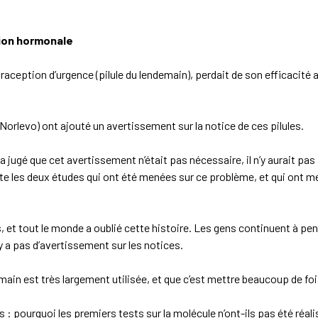
ion hormonale
ception d’urgence (pilule du lendemain), perdait de son efficacité a
(Norlevo) ont ajouté un avertissement sur la notice de ces pilules.
 jugé que cet avertissement n’était pas nécessaire, il n’y aurait pas 
te les deux études qui ont été menées sur ce problème, et qui ont m
et tout le monde a oublié cette histoire. Les gens continuent à pens
’y a pas d’avertissement sur les notices.
emain est très largement utilisée, et que c’est mettre beaucoup de fo
: pourquoi les premiers tests sur la molécule n’ont-ils pas été réal