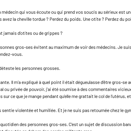
un médecin qui vous écoute ou qui prend vos soucis au sérieux est u
avez la cheville tordue ? Perdez du poids. Une otite ? Perdez du po
 jamais d’otites ou de grippes ?
personnes gros-ses évitent au maximum de voir des médecins. Je su
rendez-vous.
ui déteste les personnes grosses.
. Il m’a expliqué à quel point il était dégueulasse d’être gros-se au 
 mal ou privée de pouvoir, j’ai été soumise à des commentaires vic
s sur ce que je mange pendant qu’elle me grattait le col de l’utérus, et
is sentie violentée et humiliée. Et je ne suis pas retournée chez le g
quotidien des personnes gros-ses. C’est un sujet de discussion banal