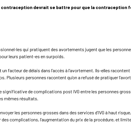
a contraception devrait se battre pour que la contraception 
ionnel-les qui pratiquent des avortements jugent que les personn
our leurs patient-es en surpoids.
 un facteur de délais dans l’accès à l’avortement. Ils-elles racontent
os. Plusieurs personnes racontent qu’on a refusé de pratiquer l’avor
nce significative de complications post IVG entre les personnes gro
les mêmes résultats.
yer les personnes grosses dans des services d’IVG à haut risque, ca
 des complications, l’augmentation du prix de la procédure, et limit