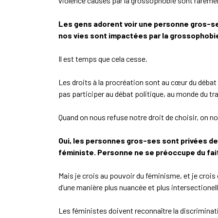
violence causés par la grossophobie sont raremen
Les gens adorent voir une personne gros-se 
nos vies sont impactées par la grossophobi
Il est temps que cela cesse.
Les droits à la procréation sont au cœur du déba
pas participer au débat politique, au monde du trav
Quand on nous refuse notre droit de choisir, on n
Oui, les personnes gros-ses sont privées de
féministe. Personne ne se préoccupe du fai
Mais je crois au pouvoir du féminisme, et je cro
d’une manière plus nuancée et plus intersectionell
Les féministes doivent reconnaître la discriminat