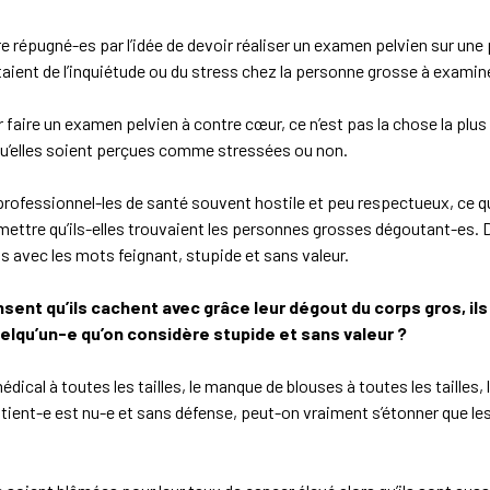
 répugné-es par l’idée de devoir réaliser un examen pelvien sur un
ntaient de l’inquiétude ou du stress chez la personne grosse à examin
er faire un examen pelvien à contre cœur, ce n’est pas la chose la 
u’elles soient perçues comme stressées ou non.
rofessionnel-les de santé souvent hostile et peu respectueux, ce 
mettre qu’ils-elles trouvaient les personnes grosses dégoutant-es. 
s avec les mots feignant, stupide et sans valeur.
sent qu’ils cachent avec grâce leur dégout du corps gros, il
elqu’un-e qu’on considère stupide et sans valeur ?
dical à toutes les tailles, le manque de blouses à toutes les taille
atient-e est nu-e et sans défense, peut-on vraiment s’étonner que les