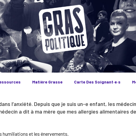
essources
Matière Grasse
Carte Des Soignant·e·s
M
dans l’anxiété. Depuis que je suis un-e enfant, les médec
 médecin a dit à ma mère que mes allergies alimentaires de
es humiliations et les énervements.