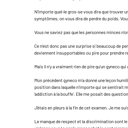
N’importe quel-le gros-se vous dira que trouver 
symptômes, on vous dira de perdre du poids. Vous 
Vous ne saviez pas que les personnes minces n’ont
Ce n’est donc pas une surprise si beaucoup de 
deviennent insupportables ou pire pour prendre 
Mais il n’y a vraiment rien de pire qu’un gyneco q
Mon précédent gyneco m’a donné une leçon humiliante
position dans laquelle n’importe qui se sentirait
‘addiction à la bouffe’. Elle me posait des question
J’étais en pleurs à la fin de cet examen. Je me su
Le manque de respect et la discrimination sont le 