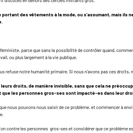
t discutés en dehors des cercles militants gros.
portant des vêtements à la mode, ou s’assumant, mais ils ne
e.
t féministe, parce que sans la possibilité de contrôler quand, comm
ail, ou plus largement à la vie publique.
ous refuse notre humanité primaire. Si nous n’avons pas ces droits, 
 leurs droits, de manière invisible, sans que cela ne préoc
t que les personnes gros-ses sont impacté-es dans leur droi
is que nous pouvons nous saisir de ce problème, et commencer à envi
e.
ion contre les personnes gros-ses et considérer que ce problème est