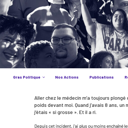
Aller
au
contenu
principal
Gras Politique
Nos Actions
Publications
R
Aller chez le médecin m’a toujours plongé 
poids devant moi. Quand j’avais 8 ans, un
j’étais « si grosse ». Et il a ri.
Depuis cet incident, j’ai plus ou moins enchaîné l